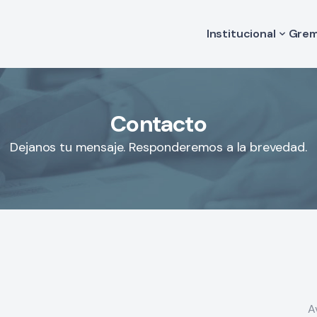
Institucional
Grem
Historia
Va
Autoridades
Le
Comisión de Medi
Código de Ética
Contacto
Estatuto
Filiales
Dejanos tu mensaje. Responderemos a la brevedad.
A