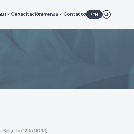
Capacitación
Contacto
ial
Prensa
FTN
lores de Consulta Médica
Novedades
gislación
Agenda
camentos
COMRA en los medios
Comunicados
v. Belgrano 1235 (1093)