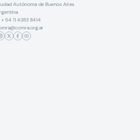
iudad Autónoma de Buenos Aires
rgentina
: + 54 11 4383 8414
omra@comra.org.ar