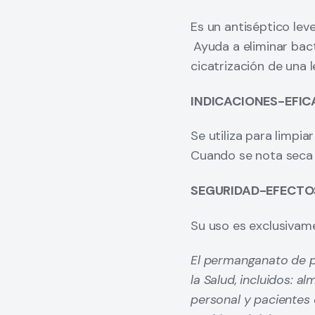
patogénicos, con la 
Es un antiséptico lev
destrucción de las e
Ayuda a eliminar bac
prolongado (6 a 10 ho
cicatrización de una l
desinfectante puede a
acuerdo al tiempo de 
INDICACIONES-EFIC
lubricantes u otras su
Se utiliza para limpia
El tipo de proceso y 
Cuando se nota seca l
elegirse de acuerdo a
centro sanitario es 
SEGURIDAD-EFECTO
de infecciones, el cu
Su uso es exclusiva
equipos además de su
El permanganato de po
Los antisépticos son
la Salud, incluidos: 
para las células hués
personal y pacientes
membranas mucosas o