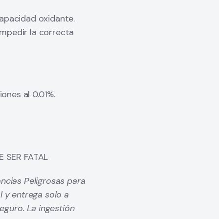
infectantes producen
capacidad oxidante.
os mismos es
mpedir la correcta
micos. Un mismo
o o bajo nivel de
erial orgánico,
sterilización.
iones al 0.01%.
da material deberá
n al paciente. En todo
revención y control
el instrumental y los
E SER FATAL
ancias Peligrosas para
ficientemente baja
l y entrega solo a
 la piel, las
guro. La ingestión