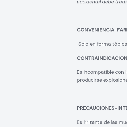
accidental debe trat
BIBLIOGRAFÍA
CONVENIENCIA-FA
1. Diomedi A, Chacón E
Solo en forma tópi
Recomendaciones del 
Sociedad Chilena de In
CONTRAINDICACION
2. Beauduy CE, Winsto
Es incompatible con 
Antiseptics, & Sterila
producirse explosion
McGraw-Hill; 2024
PRECAUCIONES-INT
Es irritante de las mu