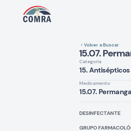
Volver a Buscar
15.07. Perm
Categoría
15. Antisépticos
Medicamento
15.07. Permanga
(*) Fármacos compleme
Introducción
DESINFECTANTE
Los desinfectantes so
GRUPO FARMACOLÓ
aplican sobre la piel