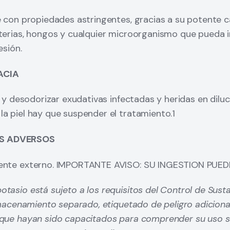
excepción de las endosporas bacterianas. Algunos des
e con propiedades astringentes, gracias a su potente 
sporas bacterianas cuando el tiempo de exposición a l
terias, hongos y cualquier microorganismo que pueda i
ras); en este caso se los denomina esterilizantes quí
esión.
ctuar como desinfectante de alto nivel, nivel intermedi
exposición. Es indispensable la remoción física del mat
ACIA
stancias antes de iniciar el proceso de desinfección y e
r y desodorizar exudativas infectadas y heridas en diluc
agente utilizado para desinfectar el equipamiento y ca
a piel hay que suspender el tratamiento.1
 la clase de instrumental y propósito de uso en relació
necesario y de obligado cumplimiento un programa de p
S ADVERSOS
al recogerá todos los protocolos necesarios para tratar 
mente externo. IMPORTANTE AVISO: SU INGESTION PUED
 mantenimiento, limpieza y almacenamiento seguro1.
tasio está sujeto a los requisitos del Control de Sust
 agentes químicos desinfectantes con una toxicidad su
almacenamiento separado, etiquetado de peligro adiciona
ped como para que puedan utilizarse directamente sobre
 que hayan sido capacitados para comprender su uso se
 las heridas.2