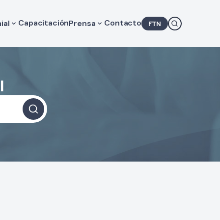
Capacitación
Contacto
ial
Prensa
FTN
lores de Consulta Médica
Novedades
gislación
Agenda
camentos
COMRA en los medios
Comunicados
l