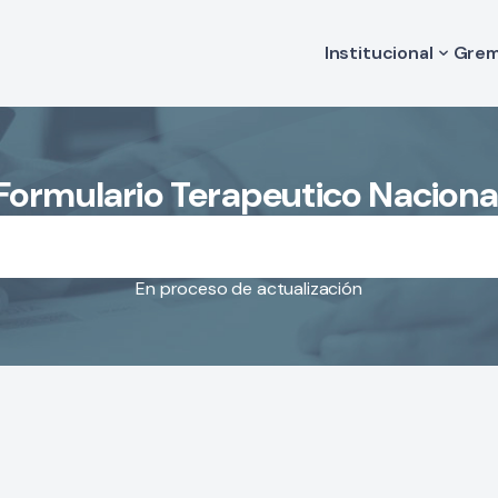
Institucional
Grem
Historia
Va
Autoridades
Le
Comisión de Medi
Código de Ética
Formulario Terapeutico Naciona
Estatuto
Filiales
En proceso de actualización